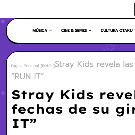
INICIO
NOSOTROS
NUESTRO EQUIPO
CONTÁCTANOS
MÚSICA
CINE & SERIES
CULTURA OTAKU
Stray Kids revela la
Página Principal
TOUR
“RUN IT”
Stray Kids reve
fechas de su g
IT”