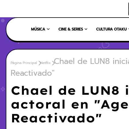
INICIO
NOSOTROS
NUESTRO EQUIPO
CONTÁCTANOS
MÚSICA
CINE & SERIES
CULTURA OTAKU
Chael de LUN8 inici
Página Principal
Netflix
Reactivado"
Chael de LUN8 i
actoral en "Ag
Reactivado"