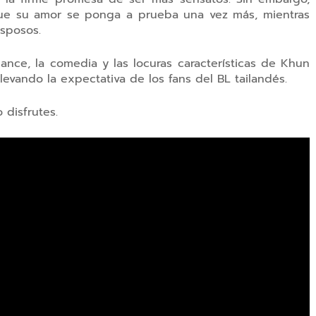
que su amor se ponga a prueba una vez más, mientras
sposos.
omance, la comedia y las locuras características de Khun
vando la expectativa de los fans del BL tailandés.
 disfrutes.