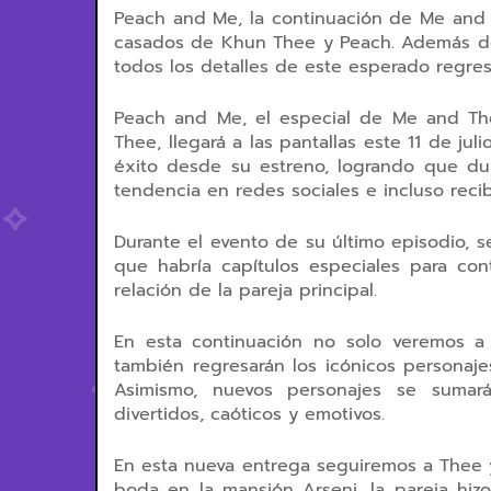
Peach and Me, la continuación de Me and T
casados de Khun Thee y Peach. Además de re
todos los detalles de este esperado regres
Peach and Me, el especial de Me and Th
Thee, llegará a las pantallas este 11 de ju
éxito desde su estreno, logrando que du
tendencia en redes sociales e incluso recib
Durante el evento de su último episodio, se
que habría capítulos especiales para co
relación de la pareja principal.
En esta continuación no solo veremos a
también regresarán los icónicos personajes
Asimismo, nuevos personajes se sumar
divertidos, caóticos y emotivos.
En esta nueva entrega seguiremos a Thee 
boda en la mansión Arseni, la pareja hiz