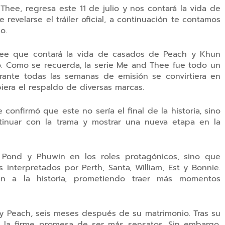
hee, regresa este 11 de julio y nos contará la vida de
velarse el tráiler oficial, a continuación te contamos
o.
ee que contará la vida de casados de Peach y Khun
lio. Como se recuerda, la serie Me and Thee fue todo un
rante todas las semanas de emisión se convirtiera en
iera el respaldo de diversas marcas.
 confirmó que este no sería el final de la historia, sino
ntinuar con la trama y mostrar una nueva etapa en la
 Pond y Phuwin en los roles protagónicos, sino que
 interpretados por Perth, Santa, William, Est y Bonnie.
án a la historia, prometiendo traer más momentos
y Peach, seis meses después de su matrimonio. Tras su
o la firme promesa de ser más sensatos. Sin embargo,