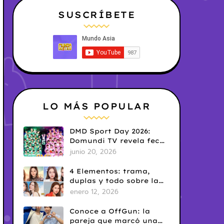
SUSCRÍBETE
LO MÁS POPULAR
DMD Sport Day 2026:
Domundi TV revela fecha
y temática
junio 20, 2026
4 Elementos: trama,
duplas y todo sobre la
saga GL antes de su
enero 12, 2026
estreno.
Conoce a OffGun: la
pareja que marcó una