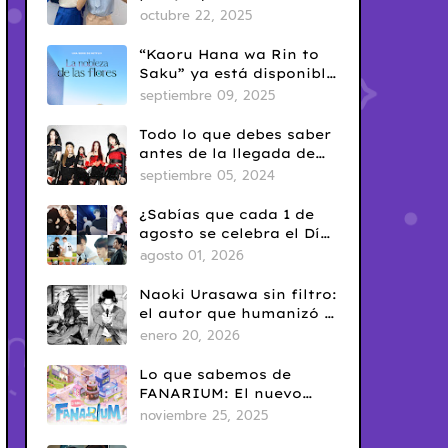
era en el BL tailandés
octubre 22, 2025
“Kaoru Hana wa Rin to
Saku” ya está disponible
en Netflix: romance
septiembre 09, 2025
escolar con sabor
clásico
Todo lo que debes saber
antes de la llegada de
ARTMS a Latinoamérica
septiembre 05, 2024
¿Sabías que cada 1 de
agosto se celebra el Día
del Yaoi? Así nació una
agosto 01, 2026
de las fechas más
conocidas del fandom
Naoki Urasawa sin filtro:
BL
el autor que humanizó el
mal
enero 20, 2026
Lo que sabemos de
FANARIUM: El nuevo
juego para celular de
noviembre 25, 2025
GMMTV