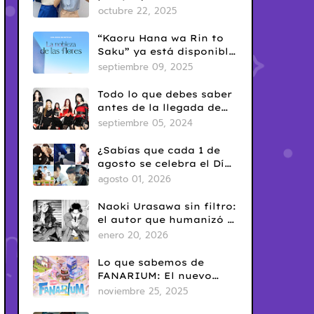
era en el BL tailandés
octubre 22, 2025
“Kaoru Hana wa Rin to
Saku” ya está disponible
en Netflix: romance
septiembre 09, 2025
escolar con sabor
clásico
Todo lo que debes saber
antes de la llegada de
ARTMS a Latinoamérica
septiembre 05, 2024
¿Sabías que cada 1 de
agosto se celebra el Día
del Yaoi? Así nació una
agosto 01, 2026
de las fechas más
conocidas del fandom
Naoki Urasawa sin filtro:
BL
el autor que humanizó el
mal
enero 20, 2026
Lo que sabemos de
FANARIUM: El nuevo
juego para celular de
noviembre 25, 2025
GMMTV