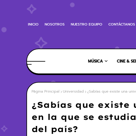
INICIO
NOSOTROS
NUESTRO EQUIPO
CONTÁCTANOS
MÚSICA
CINE & SE
Página Principal
Universidad
¿Sabías que existe una univ
¿Sabías que existe
en la que se estudia
del país?