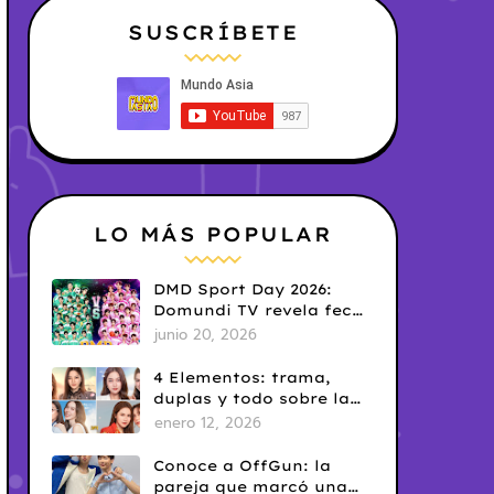
SUSCRÍBETE
LO MÁS POPULAR
DMD Sport Day 2026:
Domundi TV revela fecha
y temática
junio 20, 2026
4 Elementos: trama,
duplas y todo sobre la
saga GL antes de su
enero 12, 2026
estreno.
Conoce a OffGun: la
pareja que marcó una