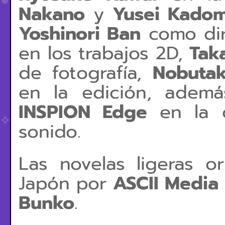
Nakano
y
Yusei Kadom
Yoshinori Ban
como dir
en los trabajos 2D,
Tak
de fotografía,
Nobuta
en la edición, ade
INSPION Edge
en la d
sonido.
Las novelas ligeras o
Japón por
ASCII Media
Bunko
.