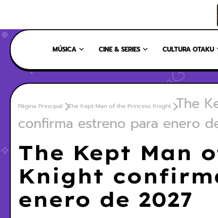
INICIO
NOSOTROS
NUESTRO EQUIPO
CONTÁCTANOS
MÚSICA
CINE & SERIES
CULTURA OTAKU
The Ke
Página Principal
The Kept Man of the Princess Knight
confirma estreno para enero d
The Kept Man o
Knight confirm
enero de 2027