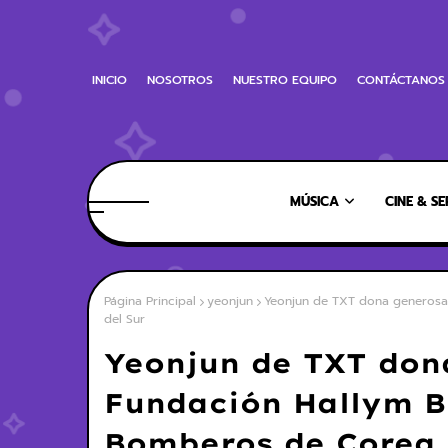
INICIO
NOSOTROS
NUESTRO EQUIPO
CONTÁCTANOS
MÚSICA
CINE & SE
Página Principal
yeonjun
Yeonjun de TXT dona generosa
del Sur
Yeonjun de TXT don
Fundación Hallym B
Bomberos de Corea 