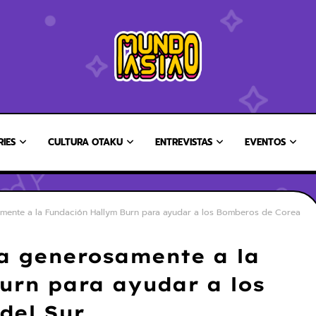
RIES
CULTURA OTAKU
ENTREVISTAS
EVENTOS
mente a la Fundación Hallym Burn para ayudar a los Bomberos de Corea
a generosamente a la
urn para ayudar a los
del Sur