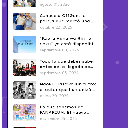
del Yaoi? Así nació una
agosto 01, 2026
de las fechas más
conocidas del fandom
Conoce a OffGun: la
BL
pareja que marcó una
era en el BL tailandés
octubre 22, 2025
“Kaoru Hana wa Rin to
Saku” ya está disponible
en Netflix: romance
septiembre 09, 2025
escolar con sabor
clásico
Todo lo que debes saber
antes de la llegada de
ARTMS a Latinoamérica
septiembre 05, 2024
Naoki Urasawa sin filtro:
el autor que humanizó el
mal
enero 20, 2026
Lo que sabemos de
FANARIUM: El nuevo
juego para celular de
noviembre 25, 2025
GMMTV