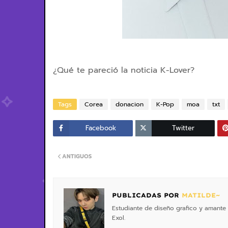
¿Qué te pareció la noticia K-Lover?
Tags
Corea
donacion
K-Pop
moa
txt
Facebook
Twitter
ANTIGUOS
PUBLICADAS POR
MATILDE~
Estudiante de diseño grafico y amante 
Exol.