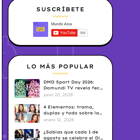
SUSCRÍBETE
LO MÁS POPULAR
DMD Sport Day 2026:
Domundi TV revela fecha
y temática
junio 20, 2026
4 Elementos: trama,
duplas y todo sobre la
saga GL antes de su
enero 12, 2026
estreno.
¿Sabías que cada 1 de
agosto se celebra el Día