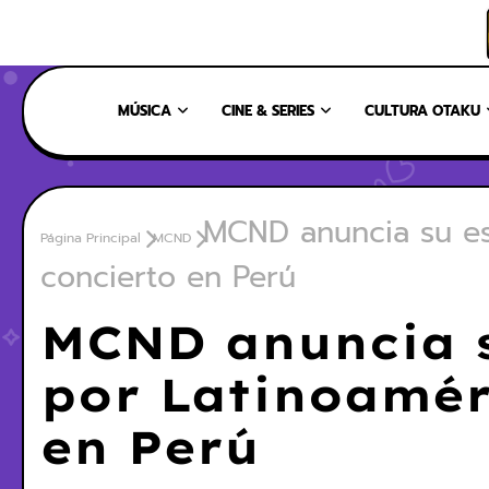
INICIO
NOSOTROS
NUESTRO EQUIPO
CONTÁCTANOS
MÚSICA
CINE & SERIES
CULTURA OTAKU
MCND anuncia su es
Página Principal
MCND
concierto en Perú
MCND anuncia s
por Latinoamér
en Perú