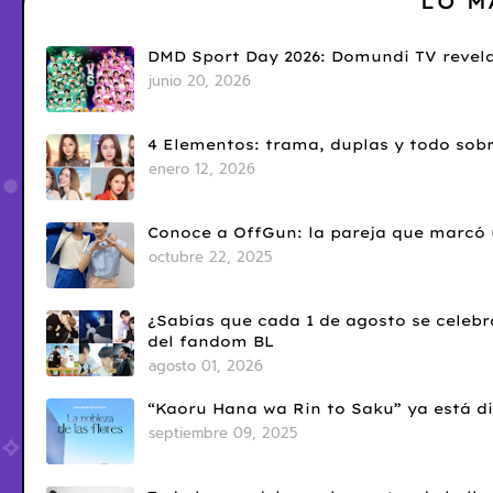
LO M
DMD Sport Day 2026: Domundi TV revela
junio 20, 2026
4 Elementos: trama, duplas y todo sobr
enero 12, 2026
Conoce a OffGun: la pareja que marcó u
octubre 22, 2025
¿Sabías que cada 1 de agosto se celebr
del fandom BL
agosto 01, 2026
“Kaoru Hana wa Rin to Saku” ya está di
septiembre 09, 2025