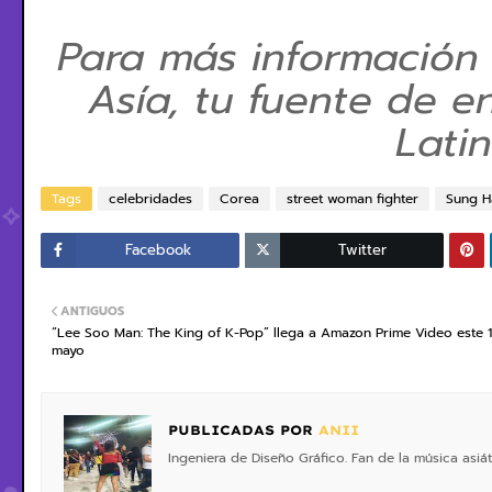
Para más información
Asía, tu fuente de e
Lati
Tags
celebridades
Corea
street woman fighter
Sung H
Facebook
Twitter
ANTIGUOS
“Lee Soo Man: The King of K-Pop” llega a Amazon Prime Video este 
mayo
PUBLICADAS POR
ANII
Ingeniera de Diseño Gráfico. Fan de la música asiá