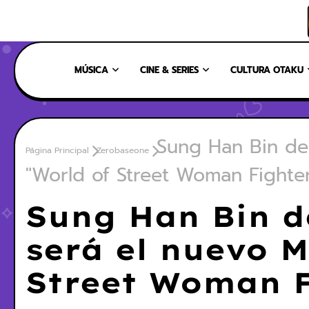
INICIO
NOSOTROS
NUESTRO EQUIPO
CONTÁCTANOS
MÚSICA
CINE & SERIES
CULTURA OTAKU
Sung Han Bin d
Página Principal
Zerobaseone
"World of Street Woman Fighte
Sung Han Bin 
será el nuevo M
Street Woman F