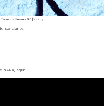
l "Seventh Heaven 16" |Spotify
de canciones:
 de NANA,
aqui: