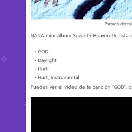
Portada digita
NANA mini álbum Seventh Heaven 16, lista 
GOD
Daylight
Hurt
Hurt, Instrumental
Puedes ver el video de la canción "GOD",