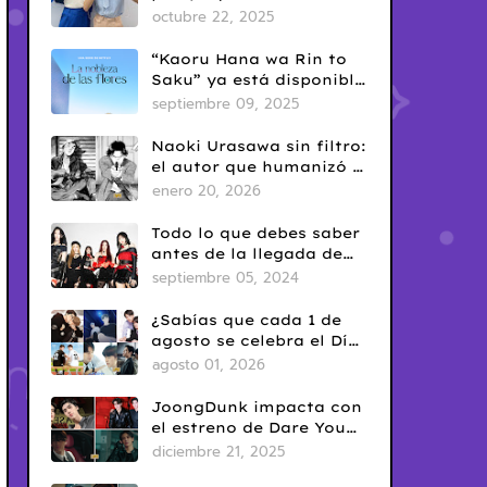
era en el BL tailandés
octubre 22, 2025
“Kaoru Hana wa Rin to
Saku” ya está disponible
en Netflix: romance
septiembre 09, 2025
escolar con sabor
clásico
Naoki Urasawa sin filtro:
el autor que humanizó el
mal
enero 20, 2026
Todo lo que debes saber
antes de la llegada de
ARTMS a Latinoamérica
septiembre 05, 2024
¿Sabías que cada 1 de
agosto se celebra el Día
del Yaoi? Así nació una
agosto 01, 2026
de las fechas más
conocidas del fandom
JoongDunk impacta con
BL
el estreno de Dare You
To Death
diciembre 21, 2025