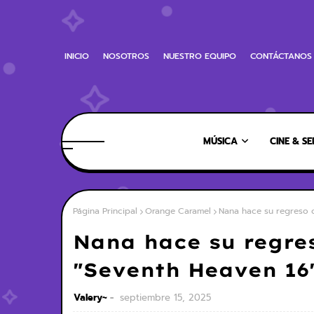
INICIO
NOSOTROS
NUESTRO EQUIPO
CONTÁCTANOS
MÚSICA
CINE & SE
Página Principal
Orange Caramel
Nana hace su regreso 
Nana hace su regre
"Seventh Heaven 16
Valery~
septiembre 15, 2025