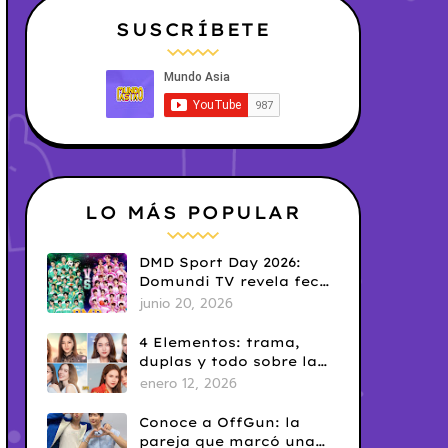
SUSCRÍBETE
LO MÁS POPULAR
DMD Sport Day 2026:
Domundi TV revela fecha
y temática
junio 20, 2026
4 Elementos: trama,
duplas y todo sobre la
saga GL antes de su
enero 12, 2026
estreno.
Conoce a OffGun: la
pareja que marcó una