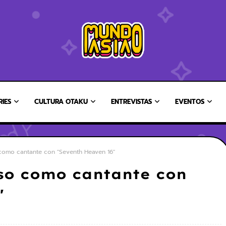
RIES
CULTURA OTAKU
ENTREVISTAS
EVENTOS
como cantante con "Seventh Heaven 16"
so como cantante con
"