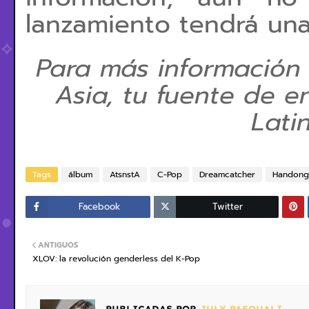
lanzamiento tendrá una 
Para más información
Asia, tu fuente de e
Lati
Tags
álbum
AtsnstA
C-Pop
Dreamcatcher
Handong
Facebook
Twitter
ANTIGUOS
XLOV: la revolución genderless del K-Pop
PUBLICADAS POR
JULY PASQUALI