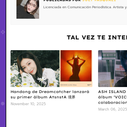
Licenciada en Comunicación Periodística. Artista y
TAL VEZ TE INT
Handong de Dreamcatcher lanzará
ASH ISLAND 
su primer álbum AtsnstA 境界
álbum ‘VOIC
colaboracion
November 10, 2025
March 06, 2025