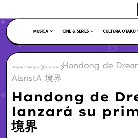
INICIO
NOSOTROS
NUESTRO EQUIPO
CONTÁCTANOS
MÚSICA
CINE & SERIES
CULTURA OTAKU
Handong de Dream
Página Principal
Handong
AtsnstA 境界
Handong de Dr
lanzará su pri
境界