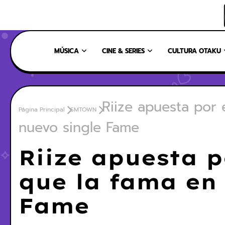
INICIO
NOSOTROS
NUESTRO EQUIPO
CONTÁCTANOS
MÚSICA
CINE & SERIES
CULTURA OTAKU
Riize apuesta por 
Página Principal
SMTOWN
nuevo single Fame
Riize apuesta p
que la fama en 
Fame