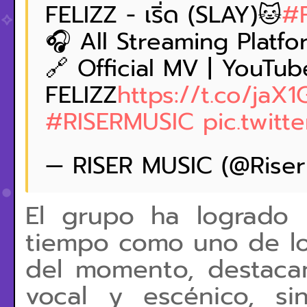
FELIZZ - เริ่ด (SLAY)🐱
#
🎧 All Streaming Platfo
🔗 Official MV | YouTub
FELIZZ
https://t.co/jaX
#RISERMUSIC
pic.twit
— RISER MUSIC (@Rise
El grupo ha logrado
tiempo como uno de lo
del momento, destaca
vocal y escénico, s