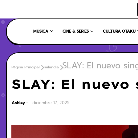
INICIO
NOSOTROS
NUESTRO EQUIPO
CONTÁCTANOS
MÚSICA
CINE & SERIES
CULTURA OTAKU
SLAY: El nuevo sin
Página Principal
Tailandia
SLAY: El nuevo 
Ashley
diciembre 17, 2025