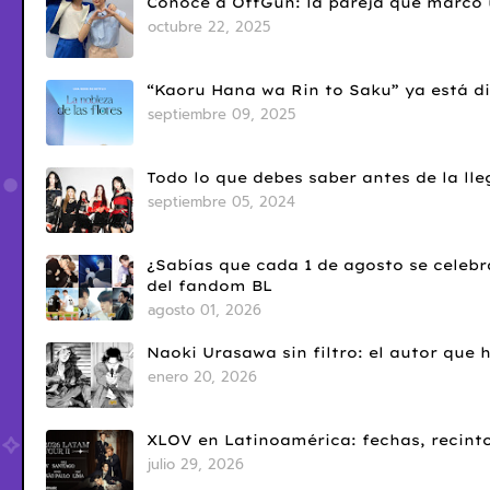
Conoce a OffGun: la pareja que marcó u
octubre 22, 2025
“Kaoru Hana wa Rin to Saku” ya está di
septiembre 09, 2025
Todo lo que debes saber antes de la l
septiembre 05, 2024
¿Sabías que cada 1 de agosto se celebr
del fandom BL
agosto 01, 2026
Naoki Urasawa sin filtro: el autor que
enero 20, 2026
XLOV en Latinoamérica: fechas, recinto
julio 29, 2026