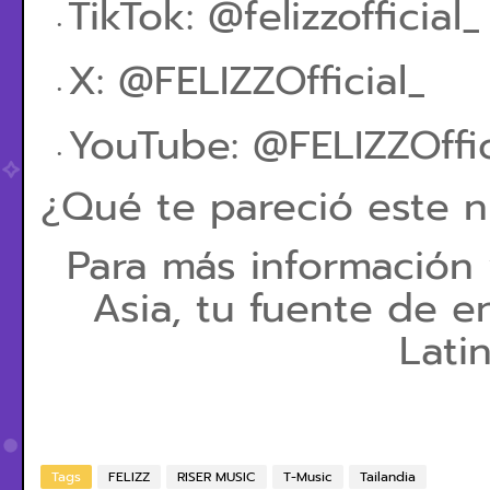
TikTok: @felizzofficial_
X: @FELIZZOfficial_
YouTube: @FELIZZOffic
¿Qué te pareció este 
Para más información
Asia, tu fuente de e
Lati
Tags
FELIZZ
RISER MUSIC
T-Music
Tailandia