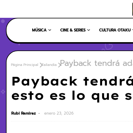
INICIO
NOSOTROS
NUESTRO EQUIPO
CONTÁCTANOS
MÚSICA
CINE & SERIES
CULTURA OTAKU
Payback tendrá ad
Página Principal
Tailandia
Payback tendrá
esto es lo que 
Rubi Ramirez
enero 23, 2026