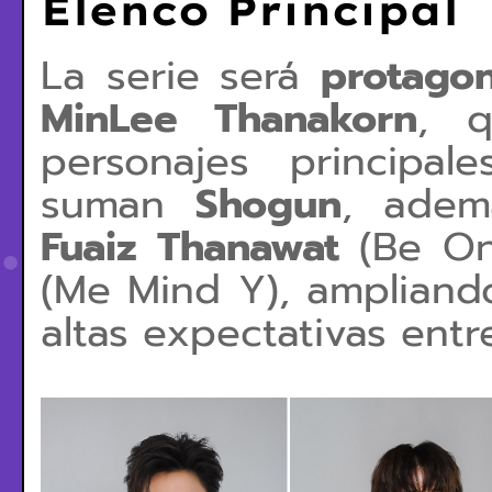
Elenco Principal
La serie será
protagon
MinLee Thanakorn
, q
personajes principa
suman
Shogun
, adem
Fuaiz Thanawat
(Be O
(Me Mind Y)
, ampliand
altas expectativas entr