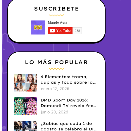
SUSCRÍBETE
LO MÁS POPULAR
4 Elementos: trama,
duplas y todo sobre la
saga GL antes de su
enero 12, 2026
estreno.
DMD Sport Day 2026:
Domundi TV revela fecha
y temática
junio 20, 2026
¿Sabías que cada 1 de
agosto se celebra el Día