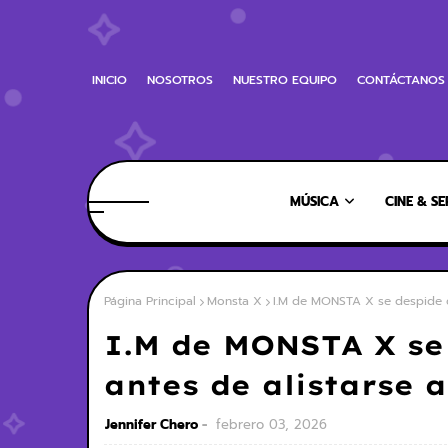
INICIO
NOSOTROS
NUESTRO EQUIPO
CONTÁCTANOS
MÚSICA
CINE & SE
Página Principal
Monsta X
I.M de MONSTA X se despide de 
I.M de MONSTA X se 
antes de alistarse a
Jennifer Chero
febrero 03, 2026