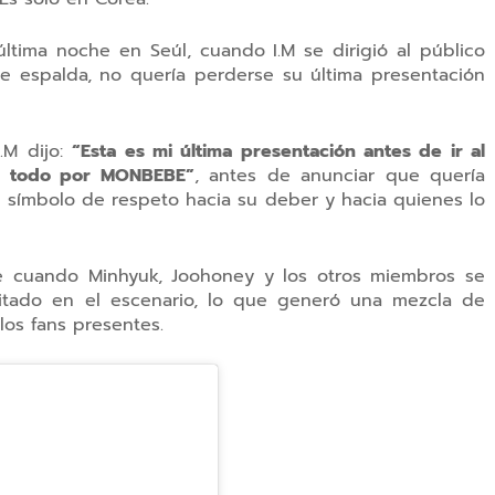
ltima noche en Seúl, cuando I.M se dirigió al público
de espalda,
no quería perderse su última presentación
.M dijo:
“Esta es mi última presentación antes de ir al
ce todo por MONBEBE”
, antes de anunciar que quería
símbolo de respeto hacia su deber y hacia quienes lo
le cuando
Minhyuk, Joohoney y los otros miembros se
itado en el escenario
, lo que generó una mezcla de
los fans presentes.