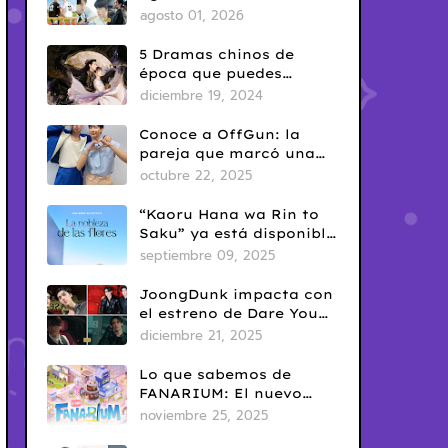
del Yaoi? Así nació una
agosto 01, 2026
de las fechas más
conocidas del fandom
5 Dramas chinos de
BL
época que puedes
disfrutar en Netflix
diciembre 19, 2024
Conoce a OffGun: la
pareja que marcó una
era en el BL tailandés
octubre 22, 2025
“Kaoru Hana wa Rin to
Saku” ya está disponible
en Netflix: romance
septiembre 09, 2025
escolar con sabor
clásico
JoongDunk impacta con
el estreno de Dare You
To Death
diciembre 21, 2025
Lo que sabemos de
FANARIUM: El nuevo
juego para celular de
noviembre 25, 2025
GMMTV