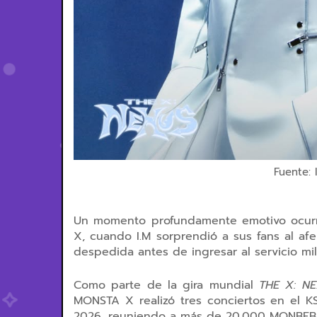
Fuente: 
Un momento profundamente emotivo ocurri
X
, cuando
I.M
sorprendió a sus fans al
afe
despedida antes de ingresar al
servicio mil
Como parte de la
gira mundial
THE X: N
MONSTA X realizó tres conciertos en el
K
2026
, reuniendo a más de 20,000 MONBEB