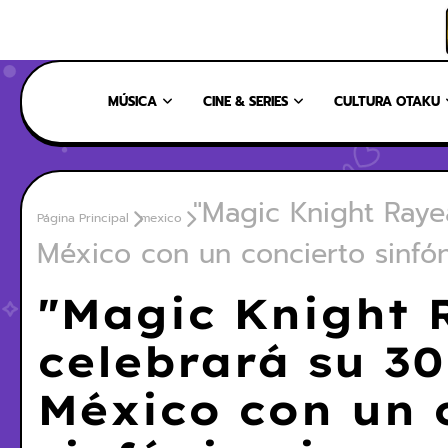
INICIO
NOSOTROS
NUESTRO EQUIPO
CONTÁCTANOS
MÚSICA
CINE & SERIES
CULTURA OTAKU
"Magic Knight Rayea
Página Principal
mexico
México con un concierto sinfón
"Magic Knight 
celebrará su 30
México con un 