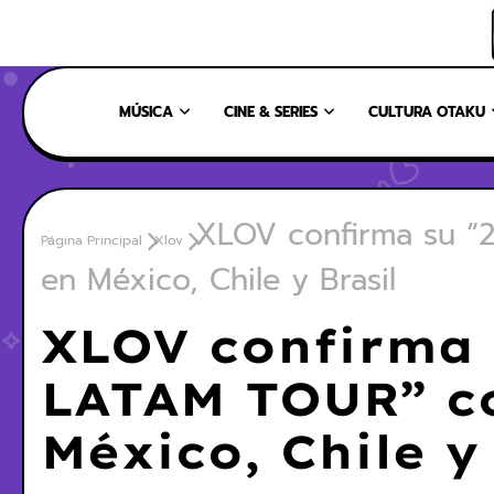
INICIO
NOSOTROS
NUESTRO EQUIPO
CONTÁCTANOS
MÚSICA
CINE & SERIES
CULTURA OTAKU
XLOV confirma su “
Página Principal
Xlov
en México, Chile y Brasil
XLOV confirma 
LATAM TOUR” co
México, Chile y