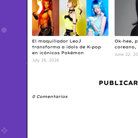
El maquillador LeoJ
Ok-hee, p
transforma a idols de K-pop
coreano, 
en icónicos Pokémon
June 22, 2
July 26, 2026
PUBLICAR
0 Comentarios