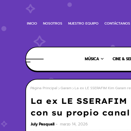
INICIO
NOSOTROS
NUESTRO EQUIPO
CONTÁCTANOS
MÚSICA
CINE & SE
Página Principal
Garam
La ex LE SSERAFIM Kim Garam re
La ex LE SSERAFIM
con su propio cana
July Pasquali
marzo 14, 2026