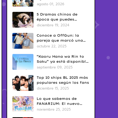
del Yaoi? Así nació una
agosto 01, 2026
de las fechas más
conocidas del fandom
5 Dramas chinos de
BL
época que puedes
disfrutar en Netflix
diciembre 19, 2024
Conoce a OffGun: la
pareja que marcó una
era en el BL tailandés
octubre 22, 2025
“Kaoru Hana wa Rin to
Saku” ya está disponible
en Netflix: romance
septiembre 09, 2025
escolar con sabor
clásico
Top 10 ships BL 2025 más
populares según los fans
diciembre 15, 2025
Lo que sabemos de
FANARIUM: El nuevo
juego para celular de
noviembre 25, 2025
GMMTV