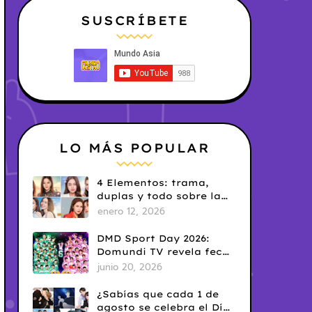
SUSCRÍBETE
LO MÁS POPULAR
4 Elementos: trama,
duplas y todo sobre la
saga GL antes de su
enero 12, 2026
estreno.
DMD Sport Day 2026:
Domundi TV revela fecha
y temática
junio 20, 2026
¿Sabías que cada 1 de
agosto se celebra el Día