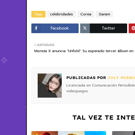
Tags
celebridades
Corea
Garam
Facebook
Twitter
ANTIGUOS
Monsta X anuncia "Unfold": Su esperado tercer álbum en 
PUBLICADAS POR
JULY PASQU
Licenciada en Comunicación Periodística
videojuegos
TAL VEZ TE INT