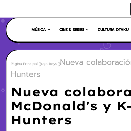
INICIO
NOSOTROS
NUESTRO EQUIPO
CONTÁCTANOS
MÚSICA
CINE & SERIES
CULTURA OTAKU
Nueva colaboraci
Página Principal
saja boys
Hunters
Nueva colabora
McDonald's y 
Hunters