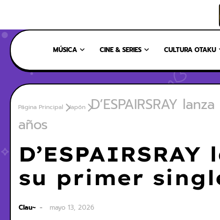
INICIO
NOSOTROS
NUESTRO EQUIPO
CONTÁCTANOS
MÚSICA
CINE & SERIES
CULTURA OTAKU
D’ESPAIRSRAY lanza 
Página Principal
Japón
años
D’ESPAIRSRAY l
su primer singl
Clau~
mayo 13, 2026