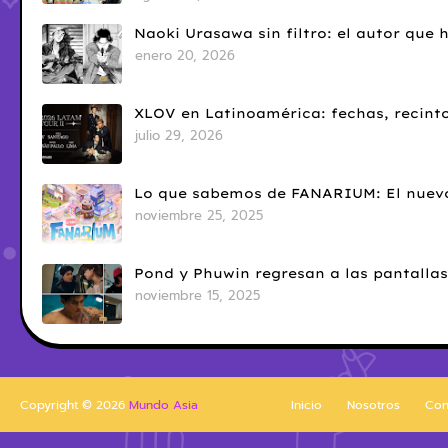
Naoki Urasawa sin filtro: el autor que
enero 20, 2026
XLOV en Latinoamérica: fechas, recinto
julio 29, 2026
Lo que sabemos de FANARIUM: El nuevo
noviembre 25, 2025
Pond y Phuwin regresan a las pantallas
noviembre 15, 2025
Copyright ©
2026
Mundo Asia
Inicio
Nosotros
Con