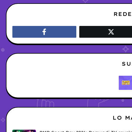
REDE
SU
LO M