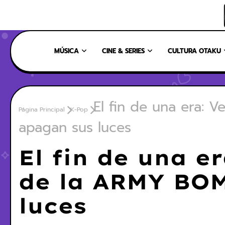
INICIO
NOSOTROS
NUESTRO EQUIPO
CONTÁCTANOS
MÚSICA
CINE & SERIES
CULTURA OTAKU
El fin de una era: 
Página Principal
K-Pop
apagan sus luces
El fin de una e
de la ARMY BO
luces