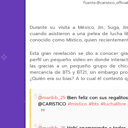
Fuente:@caristico_offi
Durante su visita a México, Jin, Suga, 
cuando asistieron a una pelea de lucha l
conocido como Místico, quien recientement
Esta gran revelación se dio a conocer gr
perfil un pequeño video en donde interact
las gracias a un pequeño grupo de chic
mercancía de BTS y BT21,
sin embargo pron
¿Quién era su bias? A lo cual él contestó 
@maribb_25
Bien feliz con sus regalit
@CARISTICO
#mistico
#bts
#luchalibre