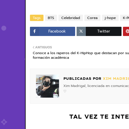
Tags
BTS
Celebridad
Corea
j-hope
K-P
Facebook
Twitter
ANTIGUOS
Conoce a los raperos del K-HipHop que destacan por su
formación académica
PUBLICADAS POR
XIM MADRI
Xim Madrigal, licenciada en comunicaci
♡
TAL VEZ TE INT