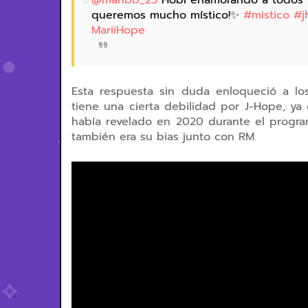
@maribb_25
Hobi enamorando a todos l
queremos mucho místico!✨
#mistico
#j
MariiHope
Esta respuesta sin duda enloqueció a lo
tiene una cierta debilidad por J-Hope, y
había revelado en 2020 durante el progr
también era su bias junto con RM.