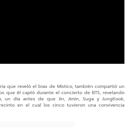
ia que reveló el bias de Místico, también compartió un
eos que él captó durante el concierto de BTS, revelando
o, un día antes de que Jin, Jimin, Suga y JungKook,
recinto en el cual los cinco tuvieron una convivencia