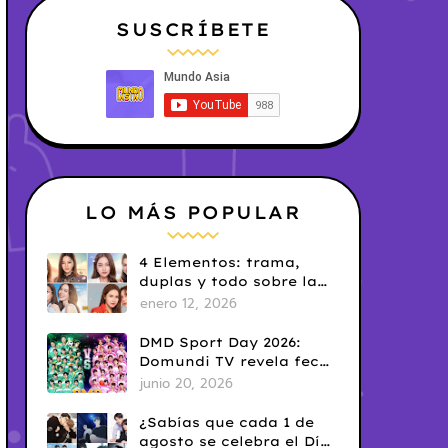
SUSCRÍBETE
LO MÁS POPULAR
4 Elementos: trama,
duplas y todo sobre la
saga GL antes de su
enero 12, 2026
estreno.
DMD Sport Day 2026:
Domundi TV revela fecha
y temática
junio 20, 2026
¿Sabías que cada 1 de
agosto se celebra el Día