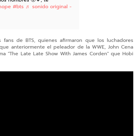
os hombres 🤣💗, te
hope
#bts
♬ sonido original -
s fans de BTS, quienes afirmaron que los luchadores
a que anteriormente el peleador de la WWE, John Cena
ama "The Late Late Show With James Corden" que Hobi