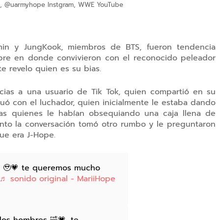
cial, @uarmyhope Instgram, WWE YouTube
Jimin y JungKook, miembros de BTS, fueron tendencia
ibre en donde convivieron con el reconocido peleador
e revelo quien es su bias.
acias a una usuario de Tik Tok, quien compartió en su
uó con el luchador, quien inicialmente le estaba dando
as quienes le habían obsequiando una caja llena de
to la conversación tomó otro rumbo y le preguntaron
que era J-Hope.
os 🥹💗 te queremos mucho
♬ sonido original - MariiHope