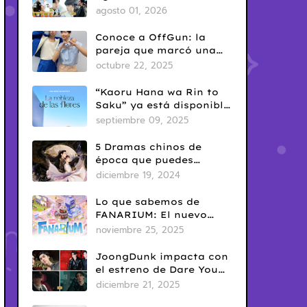
del Yaoi? Así nació una
agosto 01, 2026
de las fechas más
conocidas del fandom
Conoce a OffGun: la
BL
pareja que marcó una
era en el BL tailandés
octubre 22, 2025
“Kaoru Hana wa Rin to
Saku” ya está disponible
en Netflix: romance
septiembre 09, 2025
escolar con sabor
clásico
5 Dramas chinos de
época que puedes
disfrutar en Netflix
diciembre 19, 2024
Lo que sabemos de
FANARIUM: El nuevo
juego para celular de
noviembre 25, 2025
GMMTV
JoongDunk impacta con
el estreno de Dare You
To Death
diciembre 21, 2025