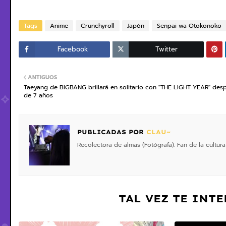
Tags
Anime
Crunchyroll
Japón
Senpai wa Otokonoko
Facebook
Twitter
ANTIGUOS
Taeyang de BIGBANG brillará en solitario con "THE LIGHT YEAR" des
de 7 años
PUBLICADAS POR
CLAU~
Recolectora de almas (Fotógrafa). Fan de la cultura
TAL VEZ TE INT