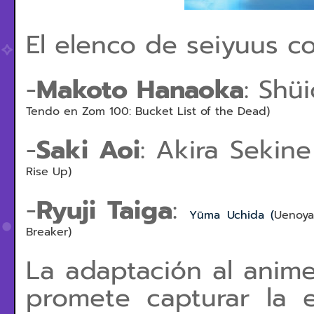
El elenco de seiyuus co
-
Makoto Hanaoka
: Shü
Tendo en
Zom 100: Bucket List of the Dead)
-
Saki Aoi
: Akira Sekine
Rise Up)
-
Ryuji Taiga
:
Yūma Uchida (
Uenoy
Breaker)
La adaptación al anime
promete capturar la 