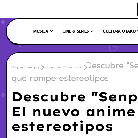
INICIO
NOSOTROS
NUESTRO EQUIPO
CONTÁCTANOS
MÚSICA
CINE & SERIES
CULTURA OTAKU
Descubre "Se
Página Principal
Senpai wa Otokonoko
que rompe estereotipos
Descubre "Senp
El nuevo anime
estereotipos