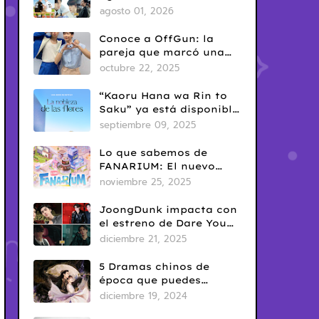
del Yaoi? Así nació una
agosto 01, 2026
de las fechas más
conocidas del fandom
Conoce a OffGun: la
BL
pareja que marcó una
era en el BL tailandés
octubre 22, 2025
“Kaoru Hana wa Rin to
Saku” ya está disponible
en Netflix: romance
septiembre 09, 2025
escolar con sabor
clásico
Lo que sabemos de
FANARIUM: El nuevo
juego para celular de
noviembre 25, 2025
GMMTV
JoongDunk impacta con
el estreno de Dare You
To Death
diciembre 21, 2025
5 Dramas chinos de
época que puedes
disfrutar en Netflix
diciembre 19, 2024