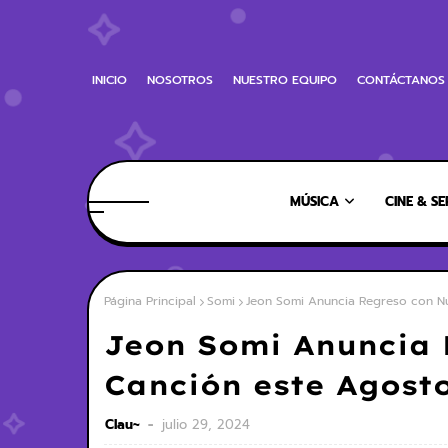
INICIO
NOSOTROS
NUESTRO EQUIPO
CONTÁCTANOS
MÚSICA
CINE & SE
Página Principal
Somi
Jeon Somi Anuncia Regreso con N
Jeon Somi Anuncia 
Canción este Agost
Clau~
julio 29, 2024