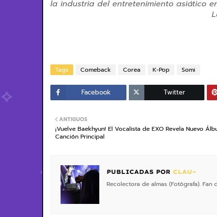
la industria del entretenimiento asiático 
L
Tags
Comeback
Corea
K-Pop
Somi
Facebook
Twitter
ANTIGUOS
¡Vuelve Baekhyun! El Vocalista de EXO Revela Nuevo Álb
Canción Principal
PUBLICADAS POR
CLAU~
Recolectora de almas (Fotógrafa). Fan de