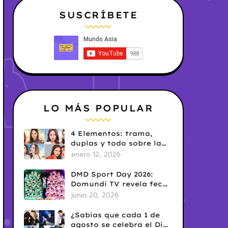
SUSCRÍBETE
LO MÁS POPULAR
4 Elementos: trama,
duplas y todo sobre la
saga GL antes de su
enero 12, 2026
estreno.
DMD Sport Day 2026:
Domundi TV revela fecha
y temática
junio 20, 2026
¿Sabías que cada 1 de
agosto se celebra el Día