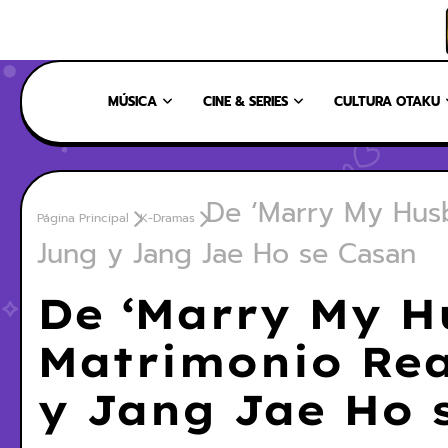
INICIO
NOSOTROS
NUESTRO EQUIPO
CONTÁCTANOS
MÚSICA
CINE & SERIES
CULTURA OTAKU
De ‘Marry My Husb
Página Principal
K-Dramas
Jung y Jang Jae Ho se Casan
De ‘Marry My H
Matrimonio Rea
y Jang Jae Ho 