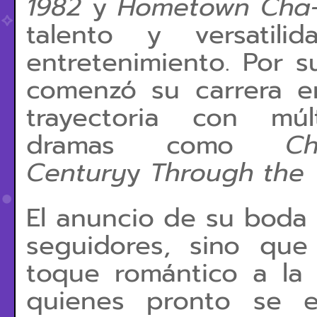
1982
y
Hometown Cha-
talento y versatili
entretenimiento. Por s
comenzó su carrera e
trayectoria con múl
dramas como
C
Century
y
Through the
El anuncio de su boda
seguidores, sino qu
toque romántico a la 
quienes pronto se 