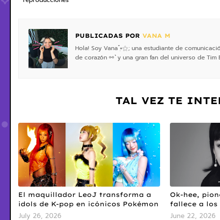
reproducciones
PUBLICADAS POR
VANA M
Hola! Soy Vana ๋࣭⭑⚝; una estudiante de comunicaci
de corazón ⚯ ͛ y una gran fan del universo de Ti
TAL VEZ TE INT
El maquillador LeoJ transforma a
Ok-hee, pion
idols de K-pop en icónicos Pokémon
fallece a los
July 26, 2026
June 22, 2026