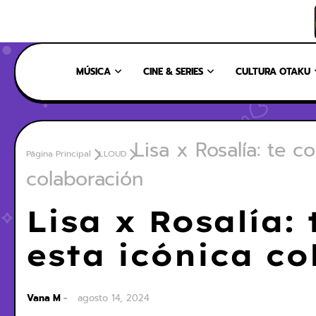
INICIO
NOSOTROS
NUESTRO EQUIPO
CONTÁCTANOS
MÚSICA
CINE & SERIES
CULTURA OTAKU
Lisa x Rosalía: te 
Página Principal
LLOUD
colaboración
Lisa x Rosalía:
esta icónica c
Vana M
agosto 14, 2024