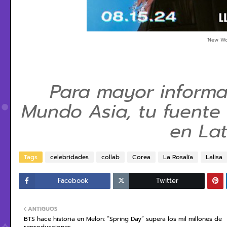
'New Wo
Para mayor informa
Mundo Asia, tu fuente 
en La
Tags
celebridades
collab
Corea
La Rosalía
Lalisa
Facebook
Twitter
ANTIGUOS
BTS hace historia en Melon: “Spring Day” supera los mil millones de