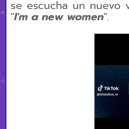
se escucha un nuevo v
"
I'm a new women
".