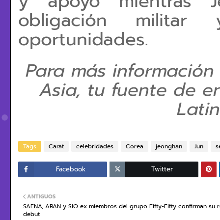
y apoyo mientras 
obligación milita
oportunidades.
Para más información
Asia, tu fuente de e
Lati
Tags
Carat
celebridades
Corea
jeonghan
Jun
s
Facebook
Twitter
ANTIGUOS
SAENA, ARAN y SIO ex miembros del grupo Fifty-Fifty confirman su r
debut