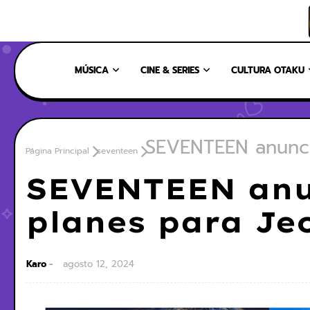
INICIO
NOSOTROS
NUESTRO EQUIPO
CONTÁCTANOS
MÚSICA
CINE & SERIES
CULTURA OTAKU
SEVENTEEN anunci
Página Principal
seventeen
SEVENTEEN anu
planes para Je
Karo
agosto 12, 2024