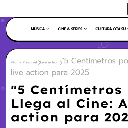
INICIO
NOSOTROS
NUESTRO EQUIPO
CONTÁCTANOS
MÚSICA
CINE & SERIES
CULTURA OTAKU
"5 Centímetros po
Página Principal
Live action
live action para 2025
"5 Centímetros
Llega al Cine: 
action para 20