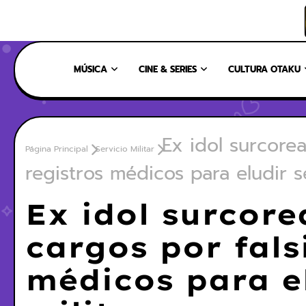
INICIO
NOSOTROS
NUESTRO EQUIPO
CONTÁCTANOS
MÚSICA
CINE & SERIES
CULTURA OTAKU
Ex idol surcorea
Página Principal
Servicio Militar
registros médicos para eludir se
Ex idol surcor
cargos por fals
médicos para el