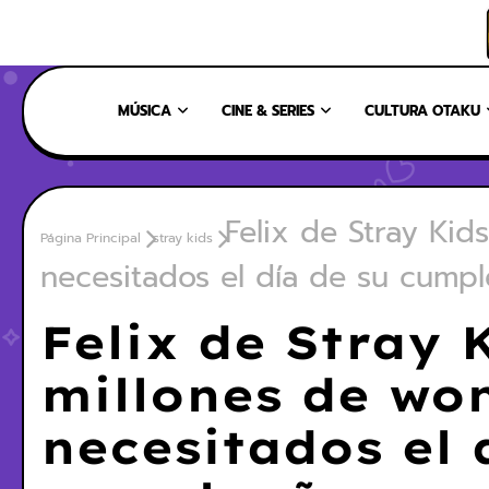
INICIO
NOSOTROS
NUESTRO EQUIPO
CONTÁCTANOS
MÚSICA
CINE & SERIES
CULTURA OTAKU
Felix de Stray Kid
Página Principal
stray kids
necesitados el día de su cump
Felix de Stray 
millones de wo
necesitados el 