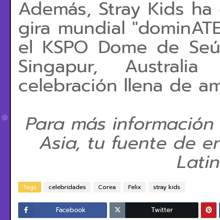
Además, Stray Kids h
gira mundial "dominATE
el KSPO Dome de Seúl
Singapur, Australi
celebración llena de a
Para más información
Asia, tu fuente de e
Lati
Tags
celebridades
Corea
Felix
stray kids
Facebook
Twitter