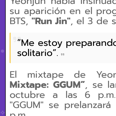
Yeonjun había insinua
su aparición en el pr
BTS,
"Run Jin"
, el 3 de
“Me estoy preparand
solitario”.
El mixtape de Yeon
Mixtape: GGUM”
, se l
octubre a las 6 p.m
"GGUM" se prelanzará 
p.m.