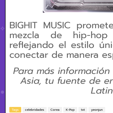
BIGHIT MUSIC promet
mezcla de hip-hop
reflejando el estilo 
conectar de manera esp
Para más información
Asia, tu fuente de e
Lati
Tags
celebridades
Corea
K-Pop
txt
yeonjun