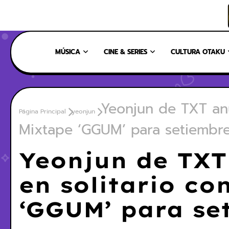
INICIO
NOSOTROS
NUESTRO EQUIPO
CONTÁCTANOS
MÚSICA
CINE & SERIES
CULTURA OTAKU
Yeonjun de TXT anu
Página Principal
yeonjun
Mixtape ‘GGUM’ para setiembr
Yeonjun de TXT
en solitario co
‘GGUM’ para se