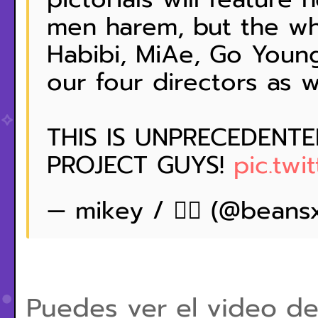
men harem, but the who
Habibi, MiAe, Go Youn
our four directors as we
THIS IS UNPRECEDENT
PROJECT GUYS!
pic.tw
— mikey / 🏳️‍🌈 (@bean
Puedes ver el video de