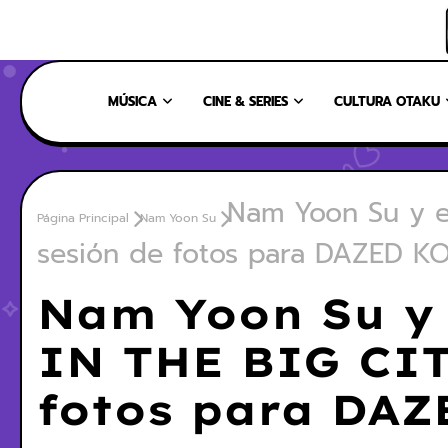
INICIO
NOSOTROS
NUESTRO EQUIPO
CONTÁCTANOS
MÚSICA
CINE & SERIES
CULTURA OTAKU
Nam Yoon Su y e
Página Principal
Nam Yoon Su
sesión de fotos para DAZED K
Nam Yoon Su y 
IN THE BIG CIT
fotos para DAZ