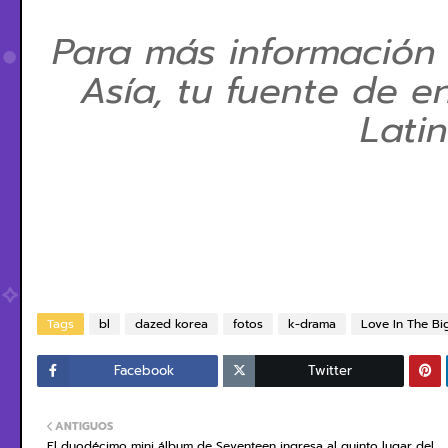
Para más información
Asía, tu fuente de e
Lati
Tags
bl
dazed korea
fotos
k-drama
Love In The Bi
Facebook
Twitter
ANTIGUOS
El duodécimo mini álbum de Seventeen ingresa al quinto lugar del