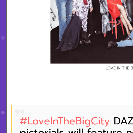
LOVE IN THE B
#LoveInTheBigCity
DAZ
pictorials will feature