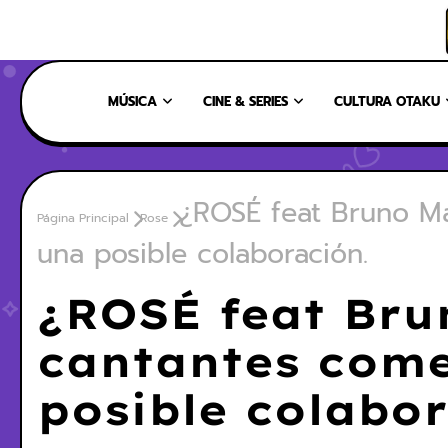
INICIO
NOSOTROS
NUESTRO EQUIPO
CONTÁCTANOS
MÚSICA
CINE & SERIES
CULTURA OTAKU
¿ROSÉ feat Bruno Ma
Página Principal
Rose
una posible colaboración.
¿ROSÉ feat Bru
cantantes come
posible colabor