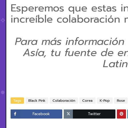
Esperemos que estas in
increíble colaboración 
Para más información
Asía, tu fuente de e
Lati
Tags
Black Pink
Colaboración
Corea
K-Pop
Rose
Facebook
Twitter