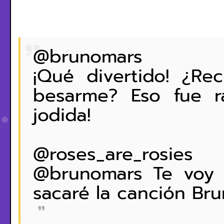
@brunomars
¡Qué divertido! ¿Re
besarme? Eso fue r
jodida!
@roses_are_rosies
@brunomars Te voy 
sacaré la canción Bru