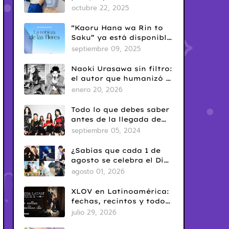
era en el BL tailandés
octubre 22, 2025
“Kaoru Hana wa Rin to
Saku” ya está disponible
en Netflix: romance
septiembre 09, 2025
escolar con sabor
clásico
Naoki Urasawa sin filtro:
el autor que humanizó el
mal
enero 20, 2026
Todo lo que debes saber
antes de la llegada de
ARTMS a Latinoamérica
septiembre 05, 2024
¿Sabías que cada 1 de
agosto se celebra el Día
del Yaoi? Así nació una
agosto 01, 2026
de las fechas más
conocidas del fandom
XLOV en Latinoamérica:
BL
fechas, recintos y todo
sobre la venta de
julio 29, 2026
entradas