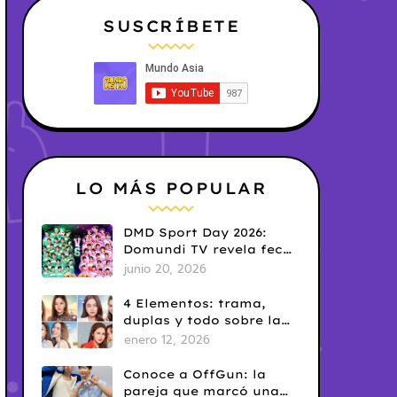
SUSCRÍBETE
LO MÁS POPULAR
DMD Sport Day 2026:
Domundi TV revela fecha
y temática
junio 20, 2026
4 Elementos: trama,
duplas y todo sobre la
saga GL antes de su
enero 12, 2026
estreno.
Conoce a OffGun: la
pareja que marcó una