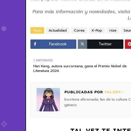
Para más información y novedades, visita
L
Tags
Actualidad
Corea
K-Pop
riize
Seu
Facebook
Twitter
ANTIGUOS
Han Kang, autora surcoreana, gana el Premio Nobel de
Literatura 2024
PUBLICADAS POR
VALERY~
Escritora aficionada, fan de la cultur
género.
TAL VEZ TE INT