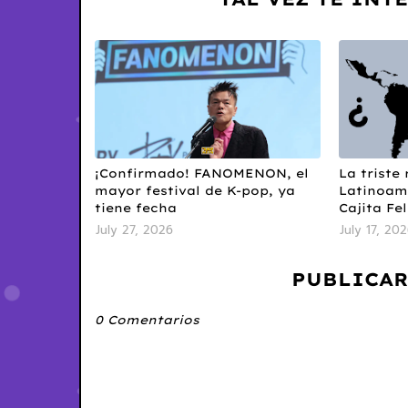
¡Confirmado! FANOMENON, el
La triste 
mayor festival de K-pop, ya
Latinoamé
tiene fecha
Cajita Fel
July 27, 2026
July 17, 20
PUBLICAR
0 Comentarios