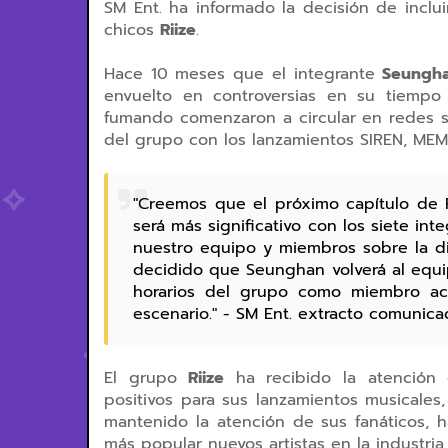
SM Ent. ha informado la decisión de inclu
chicos
Riize
.
Hace 10 meses que el integrante
Seungh
envuelto en controversias en su tiempo
fumando comenzaron a circular en redes so
del grupo con los lanzamientos SIREN, ME
"Creemos que el próximo capítulo de 
será más significativo con los siete i
nuestro equipo y miembros sobre la di
decidido que Seunghan volverá al equip
horarios del grupo como miembro act
escenario." - SM Ent. extracto comunicad
El grupo
Riize
ha recibido la atención 
positivos para sus lanzamientos musicale
mantenido la atención de sus fanáticos,
más popular nuevos artistas en la industri