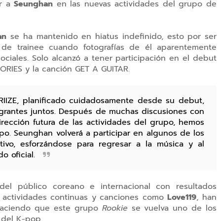
ir a
Seunghan
en las nuevas actividades del grupo de
an
se ha mantenido en hiatus indefinido, esto por ser
 de trainee cuando fotografías de él aparentemente
ciales. Solo alcanzó a tener participación en el debut
MORIES y la canción GET A GUITAR.
RIIZE, planificado cuidadosamente desde su debut,
ntegrantes juntos. Después de muchas discusiones con
rección futura de las actividades del grupo, hemos
o. Seunghan volverá a participar en algunos de los
ivo, esforzándose para regresar a la música y al
o oficial.
del público coreano e internacional con resultados
s, actividades continuas y canciones como
Love119
, han
 haciendo que este grupo
Rookie
se vuelva uno de los
a del K-pop.