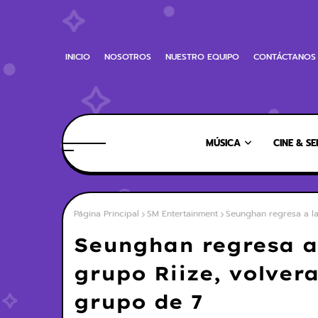
INICIO
NOSOTROS
NUESTRO EQUIPO
CONTÁCTANOS
MÚSICA
CINE & SE
Página Principal
SM Entertainment
Seunghan regresa a la
Seunghan regresa a 
grupo Riize, volve
grupo de 7