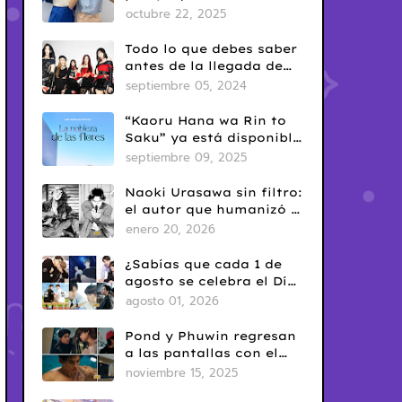
era en el BL tailandés
octubre 22, 2025
Todo lo que debes saber
antes de la llegada de
ARTMS a Latinoamérica
septiembre 05, 2024
“Kaoru Hana wa Rin to
Saku” ya está disponible
en Netflix: romance
septiembre 09, 2025
escolar con sabor
clásico
Naoki Urasawa sin filtro:
el autor que humanizó el
mal
enero 20, 2026
¿Sabías que cada 1 de
agosto se celebra el Día
del Yaoi? Así nació una
agosto 01, 2026
de las fechas más
conocidas del fandom
Pond y Phuwin regresan
BL
a las pantallas con el
esperado estreno de “Me
noviembre 15, 2025
and Thee”