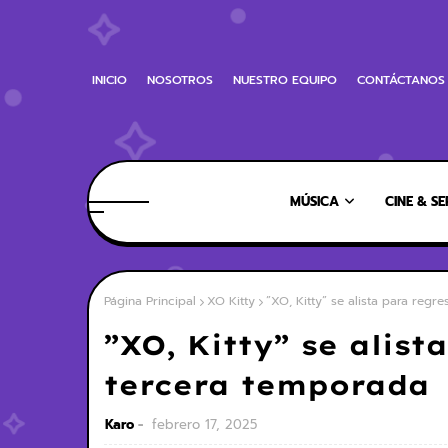
INICIO
NOSOTROS
NUESTRO EQUIPO
CONTÁCTANOS
MÚSICA
CINE & SE
Página Principal
XO Kitty
”XO, Kitty” se alista para regr
”XO, Kitty” se alist
tercera temporada
Karo
febrero 17, 2025