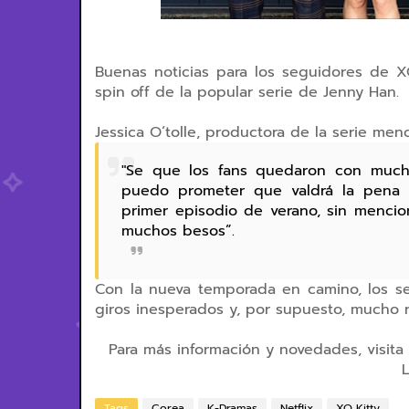
Buenas noticias para los seguidores de XO,
spin off de la popular serie de Jenny Han.
Jessica O´tolle, productora de la serie men
"Se que los fans quedaron con mucha
puedo prometer que valdrá la pena e
primer episodio de verano, sin mencion
muchos besos”.
Con la nueva temporada en camino, los s
giros inesperados y, por supuesto, mucho r
Para más información y novedades, visita
L
Tags
Corea
K-Dramas
Netflix
XO Kitty