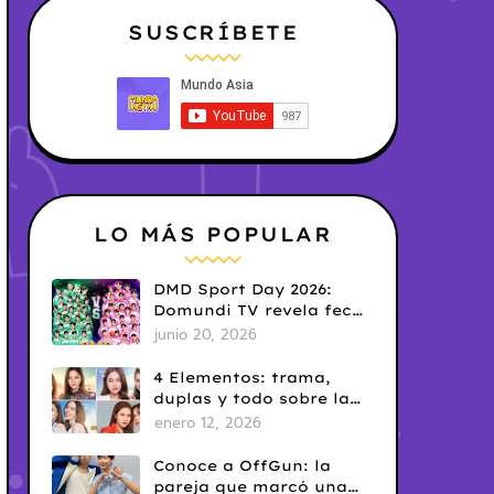
SUSCRÍBETE
LO MÁS POPULAR
DMD Sport Day 2026:
Domundi TV revela fecha
y temática
junio 20, 2026
4 Elementos: trama,
duplas y todo sobre la
saga GL antes de su
enero 12, 2026
estreno.
Conoce a OffGun: la
pareja que marcó una