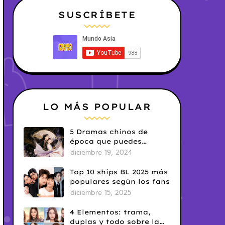
SUSCRÍBETE
LO MÁS POPULAR
5 Dramas chinos de
época que puedes
disfrutar en Netflix
diciembre 19, 2024
Top 10 ships BL 2025 más
populares según los fans
diciembre 15, 2025
4 Elementos: trama,
duplas y todo sobre la