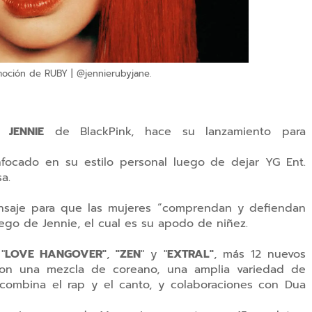
moción de RUBY | @jennierubyjane.
de
JENNIE
de BlackPink, hace su lanzamiento para
nfocado en su estilo personal luego de dejar YG Ent.
sa.
saje para que las mujeres “comprendan y defiendan
ego de Jennie, el cual es su apodo de niñez.
 "
LOVE HANGOVER"
,
"ZEN
" y "
EXTRAL"
, más 12 nuevos
 con una mezcla de coreano, una amplia variedad de
 combina el rap y el canto, y colaboraciones con Dua