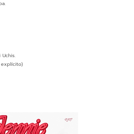
pa.
 Uchis.
explícito)