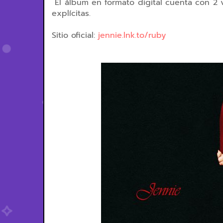
El álbum en formato digital cuenta con 2 v
explícitas.
Sitio oficial:
jennie.lnk.to/ruby