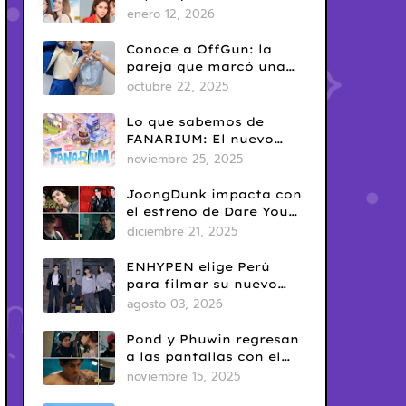
saga GL antes de su
enero 12, 2026
estreno.
Conoce a OffGun: la
pareja que marcó una
era en el BL tailandés
octubre 22, 2025
Lo que sabemos de
FANARIUM: El nuevo
juego para celular de
noviembre 25, 2025
GMMTV
JoongDunk impacta con
el estreno de Dare You
To Death
diciembre 21, 2025
ENHYPEN elige Perú
para filmar su nuevo
video musical
agosto 03, 2026
Pond y Phuwin regresan
a las pantallas con el
esperado estreno de “Me
noviembre 15, 2025
and Thee”