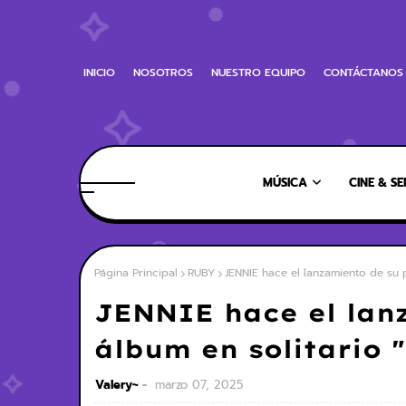
INICIO
NOSOTROS
NUESTRO EQUIPO
CONTÁCTANOS
MÚSICA
CINE & SE
Página Principal
RUBY
JENNIE hace el lanzamiento de su p
JENNIE hace el lan
álbum en solitario 
Valery~
marzo 07, 2025